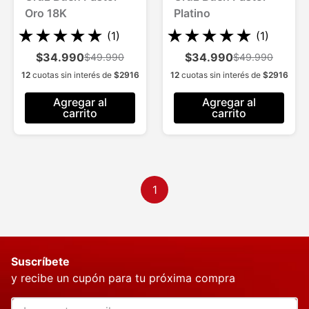
Oro 18K
Platino
★
★
★
★
★
★
★
★
★
★
(
1
)
(
1
)
$34.990
$34.990
$49.990
$49.990
12
cuotas sin interés de
$
2916
12
cuotas sin interés de
$
2916
Agregar al
Agregar al
carrito
carrito
1
Suscríbete
y recibe un cupón para tu próxima compra