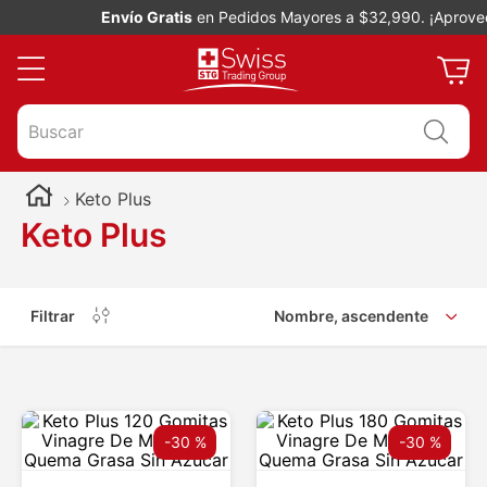
Envío Gratis
en Pedidos Mayores a $32,990. ¡Aprovec
Buscar
Keto Plus
Keto Plus
Filtrar
Nombre, ascendente
-
30 %
-
30 %