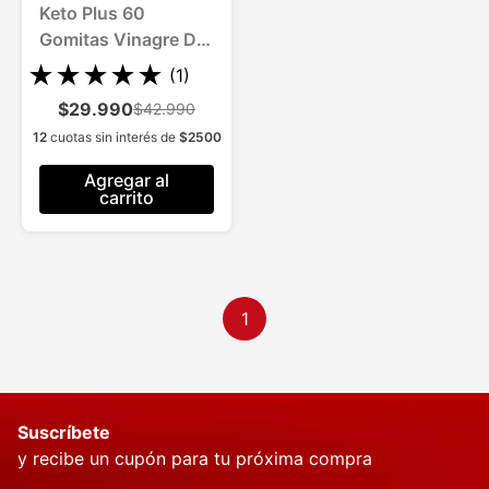
Keto Plus 60
Gomitas Vinagre De
Manzana Quema
★
★
★
★
★
(
1
)
Grasa Sin Azúcar
$29.990
$42.990
12
cuotas sin interés de
$
2500
Agregar al
carrito
1
Suscríbete
y recibe un cupón para tu próxima compra