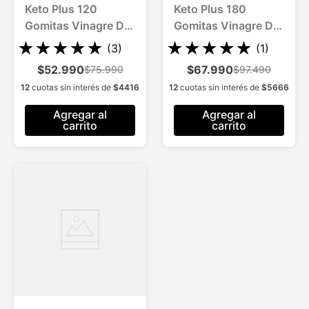
Keto Plus 120
Keto Plus 180
Gomitas Vinagre De
Gomitas Vinagre De
Manzana Quema
Manzana Quema
★
★
★
★
★
★
★
★
★
★
(
3
)
(
1
)
Grasa Sin Azúcar
Grasa Sin Azúcar
$52.990
$67.990
$75.990
$97.490
12
cuotas sin interés de
$
4416
12
cuotas sin interés de
$
5666
Agregar al
Agregar al
carrito
carrito