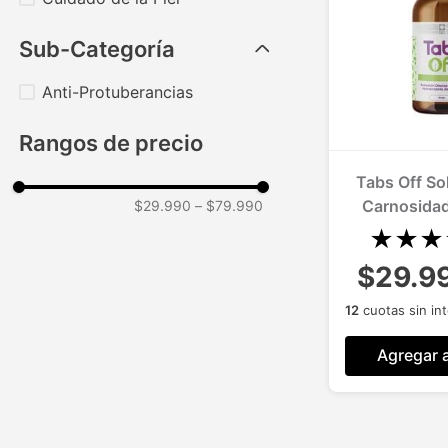
Sub-Categoría
Anti-Protuberancias
Rangos de precio
Tabs Off So
Carnosidad
$29.990
–
$79.990
Un
★
★
★
$29.9
12
cuotas sin in
Agregar a