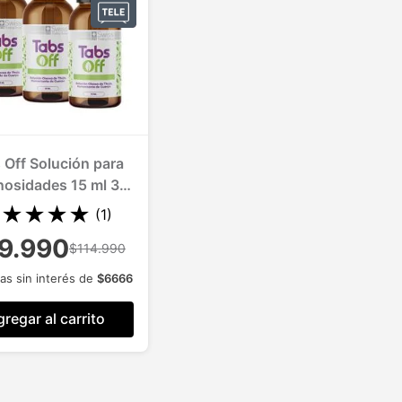
 Off Solución para
nosidades 15 ml 3
Und.
★
★
★
★
★
(
1
)
9.990
$114.990
as sin interés de
$
6666
regar al carrito