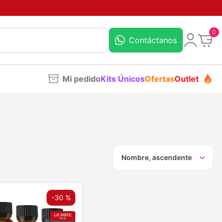
0
Contáctanos
Mi pedido
Kits Únicos
Ofertas
Outlet
Nombre, ascendente
-
30 %