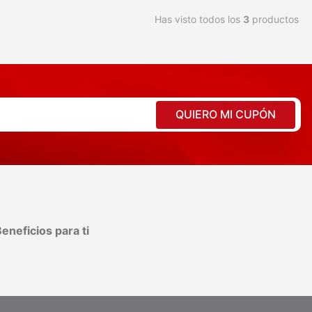
Has visto todos los
3
productos
QUIERO MI CUPÓN
eneficios para ti