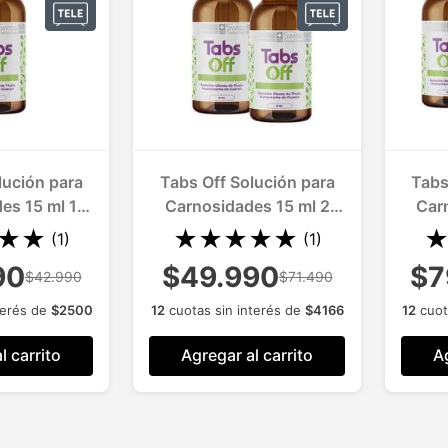
lución para
Tabs Off Solución para
Tabs
es 15 ml 1
Carnosidades 15 ml 2
Car
d.
Und.
★
★
★
★
★
★
★
(
1
)
(
1
)
90
$49.990
$7
$42.990
$71.490
terés de
$
2500
12
cuotas sin interés de
$
4166
12
cuot
l carrito
Agregar al carrito
Ag