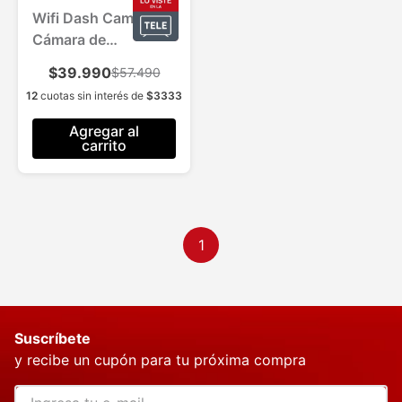
Wifi Dash Cam Pro
Cámara de
Grabación para
$39.990
$57.490
Vehículos 1 Und.
12
cuotas sin interés de
$
3333
Agregar al
carrito
1
Suscríbete
y recibe un cupón para tu próxima compra