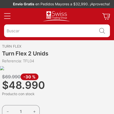
Envío Gratis
en Pedidos Mayores a $32,990. ¡Aprovecha!
Buscar
TURN FLEX
Turn Flex 2 Unids
Referencia
:
TFL04
$
69
.
990
-
30 %
$
48
.
990
Producto con stock
－
＋