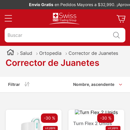
Envío Gratis
en Pedidos Mayores a $32,990. ¡Aprove
Buscar
Salud
Ortopedia
Corrector de Juanetes
Corrector de Juanetes
Filtrar
Nombre, ascendente
-
30 %
-
30 %
Turn Flex 2 Unids